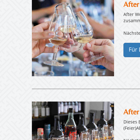
After
After W
zusamme
Nächste
Für 
Afte
Dieses 
(Feier)