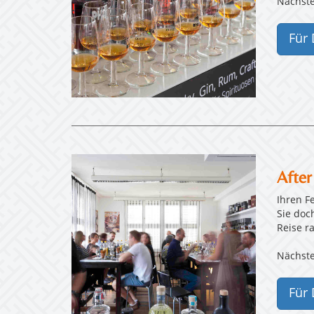
Nächste
Für 
After
Ihren F
Sie doc
Reise r
Nächste
Für 