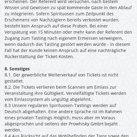
erscheinen. Der Referent wird versuchen, nach bestem
Wissen und Gewissen zu spät kommende Gäste in den Ablauf
zu integrieren. Sofern Spirituosen zum Zeitpunkt des
Erscheinens von Nachzüglern bereits verkostet wurden,
besteht kein Anspruch auf diese Proben. Bei einer
Verspätung von 15 Minuten oder mehr kann der Referent den
Zugang zum Tasting nach eigenem Ermessen verweigern,
wenn dadurch das Tasting gestört werden würde - in diesem
Fall hat der Kunde keinen Anspruch auf eine nachträgliche
Rückerstattung der Ticket-Kosten.
8.
Sonstiges
8.1. Der gewerbliche Weiterverkauf von Tickets ist nicht
gestattet.
8.2. Die Tickets verlieren beim Scannen am Einlass zur
Veranstaltung ihre Gültigkeit. Vervielfältigte Tickets werden
vom Einlasssystem als ungültig abgelehnt.
8.3 Unsere regulären Spirituosen-Tastings werden auf
Deutsch abgehalten. Eine andere Sprache ist im Rahmen
eines privaten Tastings möglich, muss aber im Voraus
abgesprochen und seitens der Prowhisky GmbH bejaht
werden.
8.4 Aus Rücksicht auf das Wohlbefinden der Tiere sowie den