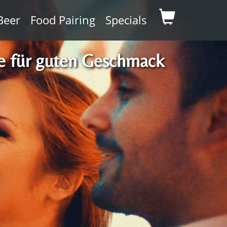
Beer
Food Pairing
Specials
se für guten Geschmack