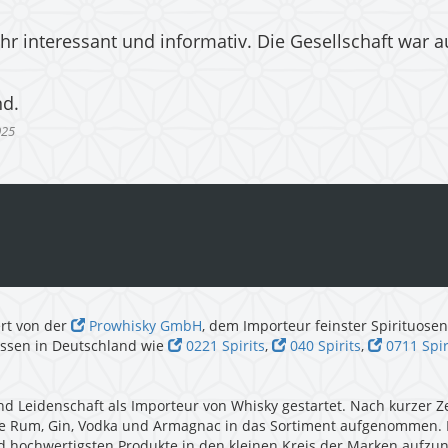
ehr interessant und informativ. Die Gesellschaft war 
nd.
025
rt von der
Prowhisky GmbH
, dem Importeur feinster Spirituose
essen in Deutschland wie
0221 Spirits
,
040 Spirits
,
0711 Spir
nd Leidenschaft als Importeur von Whisky gestartet. Nach kurzer Ze
ie Rum, Gin, Vodka und Armagnac in das Sortiment aufgenommen.
nd hochwertigsten Produkte in den kleinen Kreis der Marken aufz