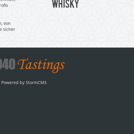
ofis
n, von
e sicher
Powered by StormCMS