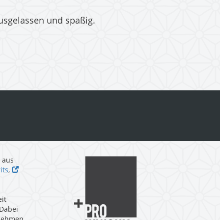
ausgelassen und spaßig.
n aus
its
,
it
 Dabei
unehmen,