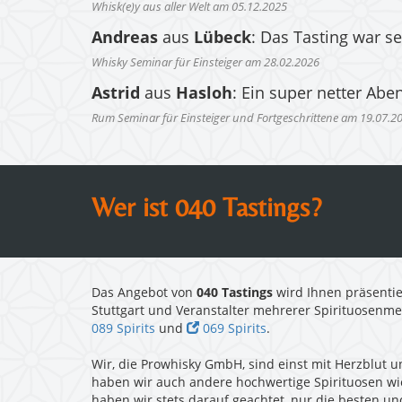
Whisk(e)y aus aller Welt am 05.12.2025
Andreas
aus
Lübeck
: Das Tasting war s
Whisky Seminar für Einsteiger am 28.02.2026
Astrid
aus
Hasloh
: Ein super netter Abe
Rum Seminar für Einsteiger und Fortgeschrittene am 19.07.2
Wer ist 040 Tastings?
Das Angebot von
040 Tastings
wird Ihnen präsentie
Stuttgart und Veranstalter mehrerer Spirituosenm
089 Spirits
und
069 Spirits
.
Wir, die Prowhisky GmbH, sind einst mit Herzblut u
haben wir auch andere hochwertige Spirituosen w
haben wir stets darauf geachtet, nur die besten u