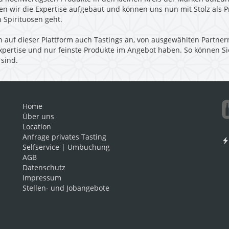
n wir die Expertise aufgebaut und können uns nun mit Stolz als Pr
 Spirituosen geht.
auf dieser Plattform auch Tastings an, von ausgewählten Partner
 Expertise und nur feinste Produkte im Angebot haben. So können Si
 sind.
Home
Über uns
Location
Anfrage privates Tasting
Selfservice | Umbuchung
AGB
Datenschutz
Impressum
Stellen- und Jobangebote